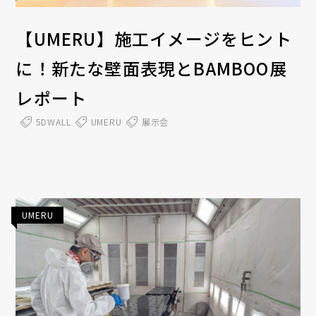
【UMERU】施工イメージをヒント
に！新たな壁面表現とBAMBOO展
レポート
5DWALL
UMERU
展示会
UMERU