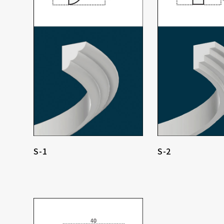
S-1
S-2