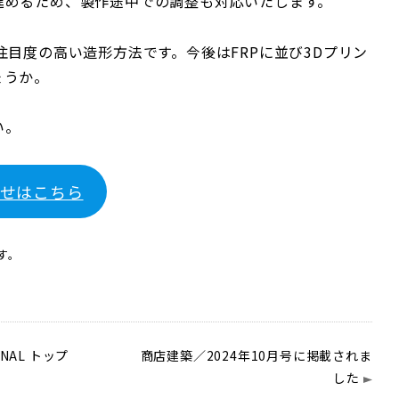
進めるため、製作途中での調整も対応いたします。
注目度の高い造形方法です。今後はFRPに並び3Dプリン
ょうか。
い。
せはこちら
す。
RNAL トップ
商店建築／2024年10月号に掲載されま
した