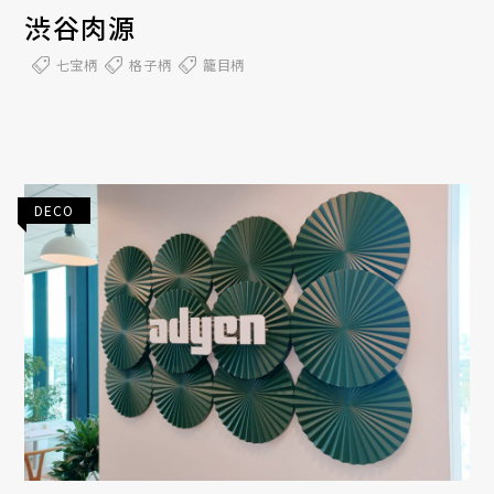
渋谷肉源
七宝柄
格子柄
籠目柄
DECO