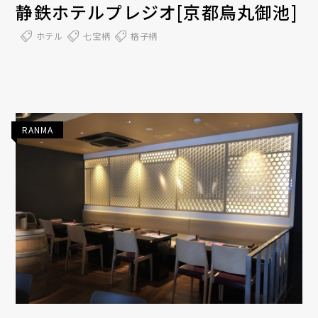
静鉄ホテルプレジオ[京都烏丸御池]
ホテル
七宝柄
格子柄
RANMA