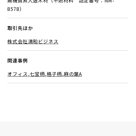
無機質系人造木材（不燃材料 認定番号：NM-
8578）
取引先ほか
株式会社清和ビジネス
関連事例
オフィス
,
七宝柄
,
格子柄
,
麻の葉A